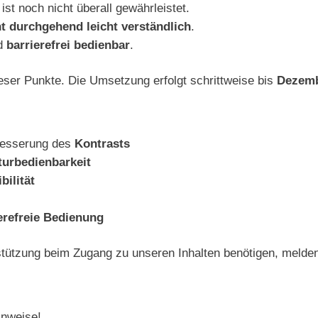
ist noch nicht überall gewährleistet.
ht durchgehend leicht verständlich
.
nd
barrierefrei bedienbar
.
ieser Punkte. Die Umsetzung erfolgt schrittweise bis
Dezemb
besserung des
Kontrasts
turbedienbarkeit
ilität
erefreie Bedienung
rstützung beim Zugang zu unseren Inhalten benötigen, melden
inweise!